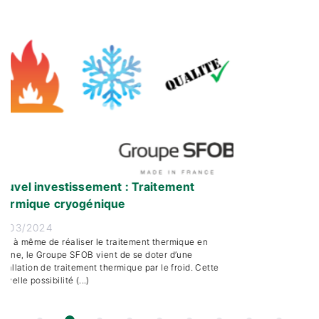
issement : Traitement
Groupe SFOB :
ogénique
votre service
13/03/2024
iser le traitement thermique en
Disposant d’un stock
SFOB vient de se doter d’une
à la sous-traitance
tement thermique par le froid. Cette
à travers ses 4 dé
...)
et Mille) (...)